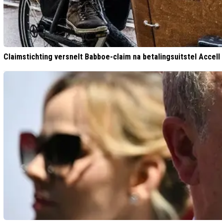
Claimstichting versnelt Babboe-claim na betalingsuitstel Accell