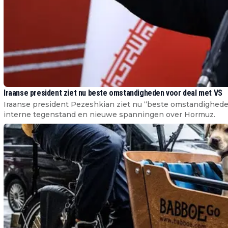
Iraanse president ziet nu beste omstandigheden voor deal met VS
Iraanse president Pezeshkian ziet nu “beste omstandigheden
interne tegenstand en nieuwe spanningen over Hormuz.