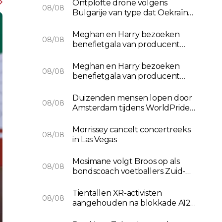
Ontplofte drone volgens
08/08
Bulgarije van type dat Oekraïne
gebruikt
Meghan en Harry bezoeken
08/08
benefietgala van producent
David Foster
Meghan en Harry bezoeken
08/08
benefietgala van producent
David Foster
Duizenden mensen lopen door
08/08
Amsterdam tijdens WorldPride
March
Morrissey cancelt concertreeks
08/08
in Las Vegas
Mosimane volgt Broos op als
08/08
bondscoach voetballers Zuid-
Afrika
Tientallen XR-activisten
08/08
aangehouden na blokkade A12
in Den Haag